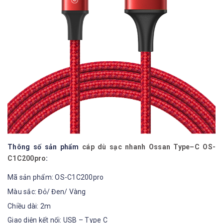
Thông số sản phẩm
cáp dù sạc nhanh Ossan Type–C OS-
C1C200pro
:
Mã sản phẩm: OS-C1C200pro
Màu sắc: Đỏ/ Đen/ Vàng
Chiều dài: 2m
Giao diện kết nối: USB – Type C