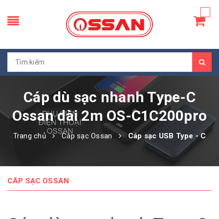
Cáp dù sạc nhanh Type-C
Ossan dài 2m OS-C1C200pro
Trang chủ
Cáp sạc Ossan
Cáp sạc USB Type - C
CÁP SẠC OSSAN