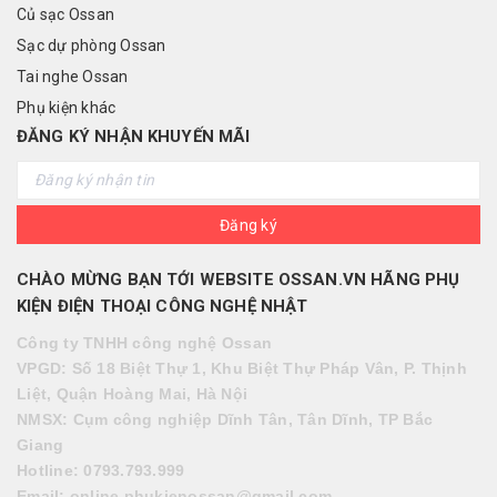
Củ sạc Ossan
Sạc dự phòng Ossan
Tai nghe Ossan
Phụ kiện khác
ĐĂNG KÝ NHẬN KHUYẾN MÃI
Đăng ký
CHÀO MỪNG BẠN TỚI WEBSITE OSSAN.VN HÃNG PHỤ
KIỆN ĐIỆN THOẠI CÔNG NGHỆ NHẬT
Công ty TNHH công nghệ Ossan
VPGD: Số 18 Biệt Thự 1, Khu Biệt Thự Pháp Vân, P. Thịnh
Liệt, Quận Hoàng Mai, Hà Nội
NMSX: Cụm công nghiệp Dĩnh Tân, Tân Dĩnh, TP Bắc
Giang
Hotlin
e: 0793.793.999
Em
ail:
online.phukienossan@gmail.com