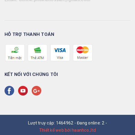
HỖ TRỢ THANH TOÁN
KẾT NỐI VỚI CHÚNG TÔI
Lượt truy cập: 1464962 - Đang online: 2 -
Thiết kế web bởi haanhco.,ltd