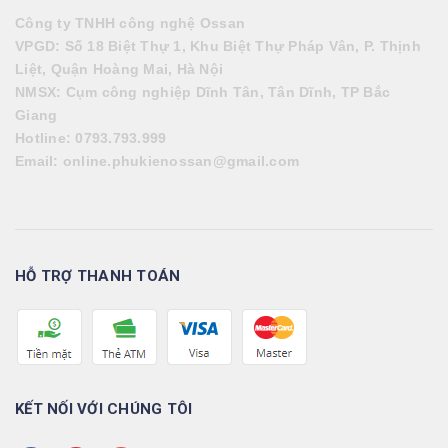
Công ty TNHH công nghệ Ossan
VPGD: Số 18 Biệt Thự 1, Khu Biệt Thự Pháp Vân, P. Thịnh
Liệt, Quận Hoàng Mai, Hà Nội
NMSX: Cụm công nghiệp Dĩnh Tân, Tân Dĩnh, TP Bắc
Giang
Hotlin
e: 0793.793.999
Em
ail:
online.phukienossan@gmail.com
HỖ TRỢ THANH TOÁN
KẾT NỐI VỚI CHÚNG TÔI