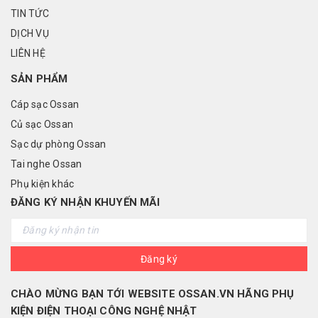
TIN TỨC
DỊCH VỤ
LIÊN HỆ
SẢN PHẨM
Cáp sạc Ossan
Củ sạc Ossan
Sạc dự phòng Ossan
Tai nghe Ossan
Phụ kiện khác
ĐĂNG KÝ NHẬN KHUYẾN MÃI
Đăng ký
CHÀO MỪNG BẠN TỚI WEBSITE OSSAN.VN HÃNG PHỤ
KIỆN ĐIỆN THOẠI CÔNG NGHỆ NHẬT