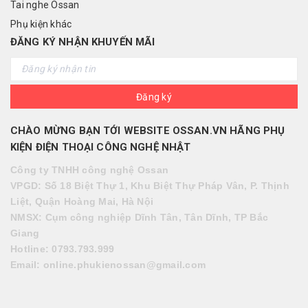
Tai nghe Ossan
Phụ kiện khác
ĐĂNG KÝ NHẬN KHUYẾN MÃI
Đăng ký
CHÀO MỪNG BẠN TỚI WEBSITE OSSAN.VN HÃNG PHỤ
KIỆN ĐIỆN THOẠI CÔNG NGHỆ NHẬT
Công ty TNHH công nghệ Ossan
VPGD: Số 18 Biệt Thự 1, Khu Biệt Thự Pháp Vân, P. Thịnh
Liệt, Quận Hoàng Mai, Hà Nội
NMSX: Cụm công nghiệp Dĩnh Tân, Tân Dĩnh, TP Bắc
Giang
Hotlin
e: 0793.793.999
Em
ail:
online.phukienossan@gmail.com