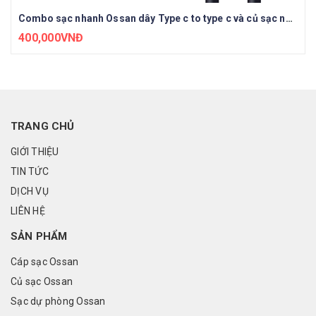
Combo sạc nhanh Ossan dây Type c to type c và củ sạc nhanh PD 18W
400,000VNĐ
TRANG CHỦ
GIỚI THIỆU
TIN TỨC
DỊCH VỤ
LIÊN HỆ
SẢN PHẨM
Cáp sạc Ossan
Củ sạc Ossan
Sạc dự phòng Ossan